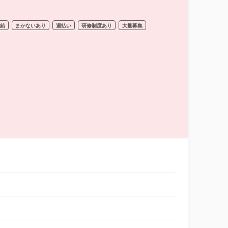
支給
まかないあり
週払い
研修制度あり
大量募集