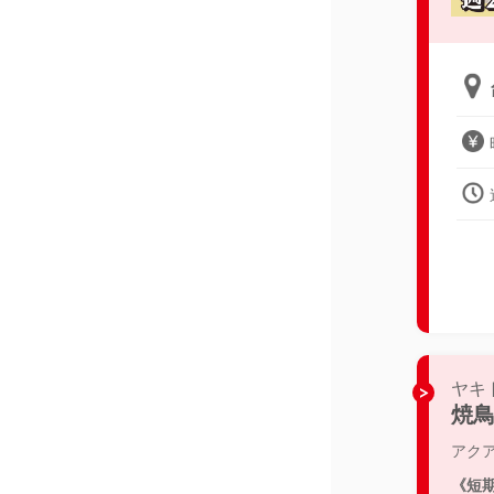
ヤキ
焼
アク
《短期