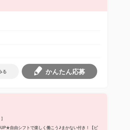
かんたん応募
みる
ト】
キルUP★自由シフトで楽しく働こう♪まかない付き！【ピ