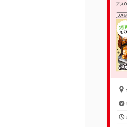
アスO
大学生