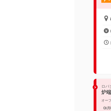
ロバ
炉端
オー
《8月