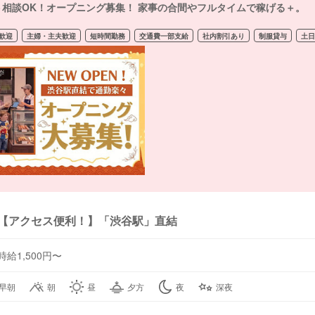
ト相談OK！オープニング募集！ 家事の合間やフルタイムで稼げる＋。
歓迎
主婦・主夫歓迎
短時間勤務
交通費一部支給
社内割引あり
制服貸与
土日
【アクセス便利！】「渋谷駅」直結
時給1,500円〜
早朝
朝
昼
夕方
夜
深夜