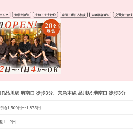
ニング
大学生歓迎
主婦・主夫歓迎
時間・曜日応相談
未経験者歓迎
交通費一部
JR品川駅 港南口 徒歩3分、京急本線 品川駅 港南口 徒歩3分
時給1,500円〜1,875円
週1～2日