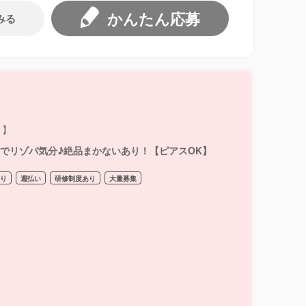
かんたん応募
みる
ト】
ンでリゾバ気分♪絶品まかないあり！【ピアスOK】
あり
週払い
研修制度あり
大量募集