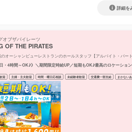
詳細を
グオブザパイレーツ
G OF THE PIRATES
場のオーシャンビューレストランのホールスタッフ【アルバイト・パー
2日・4時間～OK♪》＼期間限定時給UP／短期もOK♪最高のロケーショ
歓迎
主婦・主夫歓迎
時間・曜日応相談
未経験者歓迎
交通費一部支給
まかない