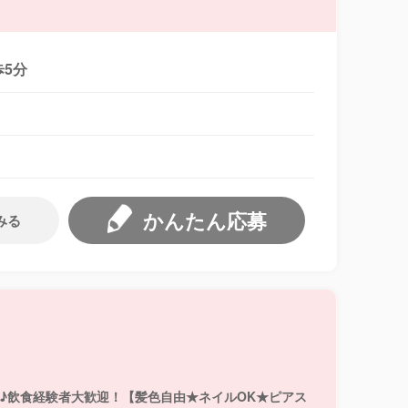
歩5分
かんたん応募
みる
OK♪飲食経験者大歓迎！【髪色自由★ネイルOK★ピアス