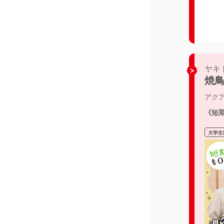
ヤキ
焼
アク
《短期
大学生