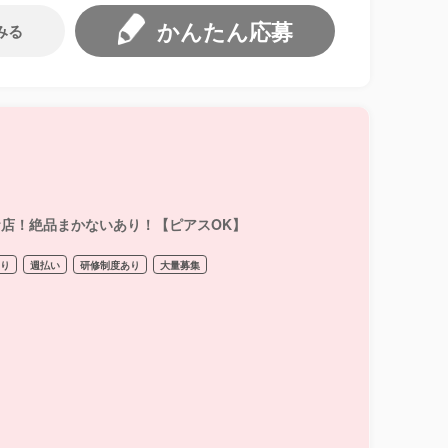
かんたん応募
みる
】
るお店！絶品まかないあり！【ピアスOK】
あり
週払い
研修制度あり
大量募集