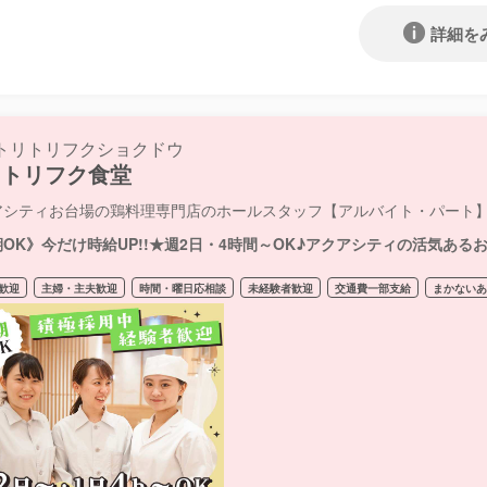
詳細を
トリトリフクショクドウ
鳥トリフク食堂
アシティお台場の鶏料理専門店のホールスタッフ【アルバイト・パート
OK》今だけ時給UP!!★週2日・4時間～OK♪アクアシティの活気あ
歓迎
主婦・主夫歓迎
時間・曜日応相談
未経験者歓迎
交通費一部支給
まかない