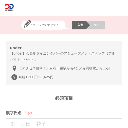
1ステップですぐ完了！
入力
完了
under
【under】会員制ダイニングバーのアミューズメントスタッフ【アル
バイト・パート】
【アクセス便利！】麻布十番駅から4分／赤羽橋駅から15分
時給1,300円〜1,625円
必須項目
漢字氏名
必須