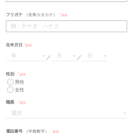
フリガナ
（全角カタカナ）
必須
生年月日
必須
／
／
性別
必須
男性
女性
職業
必須
電話番号
（半角数字）
必須