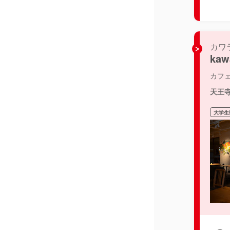
カワ
ka
カフ
天王
大学生