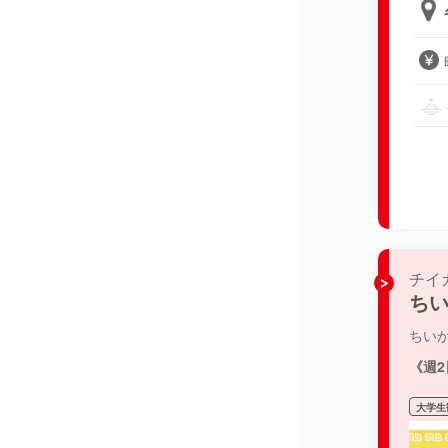
チイ
ちい
ちい
《週
大学生