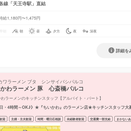
各線「天王寺駅」直結
時給1,180円〜1,475円
早朝
朝
昼
夕方
夜
深夜
詳細を
カワラーメン ブタ シンサイバシパルコ
かわラーメン 豚 心斎橋パルコ
かわラーメンのキッチンスタッフ【アルバイト・パート】
2日・4時間～OK♪》★『ちいかわ』のラーメン店★キッチンスタッフ大
歓迎
主婦・主夫歓迎
時間・曜日応相談
未経験者歓迎
交通費一部支給
まかない