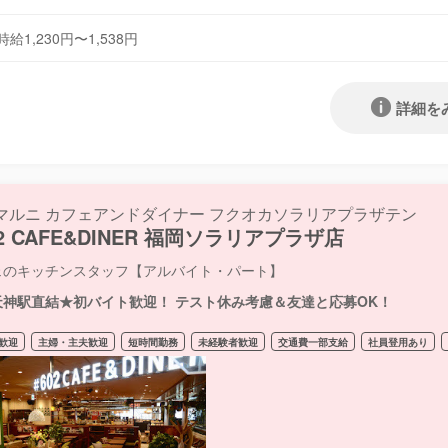
時給1,230円〜1,538円
詳細を
マルニ カフェアンドダイナー フクオカソラリアプラザテン
02 CAFE&DINER 福岡ソラリアプラザ店
ェのキッチンスタッフ【アルバイト・パート】
天神駅直結★初バイト歓迎！ テスト休み考慮＆友達と応募OK！
歓迎
主婦・主夫歓迎
短時間勤務
未経験者歓迎
交通費一部支給
社員登用あり