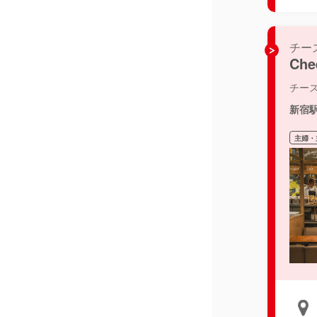
チー
Che
チー
新宿
主婦・