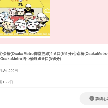
心斎橋(OsakaMetro御堂筋線)4-A口(約1分)心斎橋(OsakaMe
(OsakaMetro四つ橋線)6番口(約6分)
時給1,200円
週1～2日
詳細を