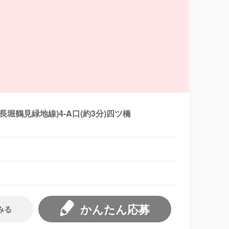
tro長堀鶴見緑地線)4-A口(約3分)四ツ橋
かんたん応募
みる