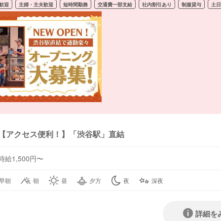
歓迎
主婦・主夫歓迎
短時間勤務
交通費一部支給
社内割引あり
制服貸与
土日
【アクセス便利！】「渋谷駅」直結
時給1,500円〜
早朝
朝
昼
夕方
夜
深夜
詳細を