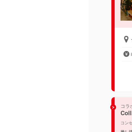
コラ
Col
コン
推し