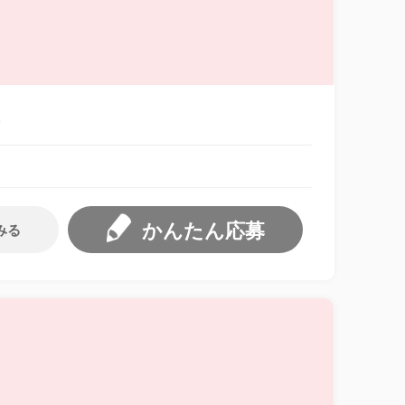
分
かんたん応募
みる