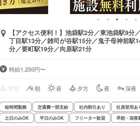
【アクセス便利！】池袋駅2分／東池袋駅9分／
丁目駅13分／雑司が谷駅15分／鬼子母神前駅1
分／要町駅19分／向原駅21分
時給1,250円〜
早朝
朝
昼
夕方
夜
深夜
短時間勤務
交通費一部支給
社内割引あり
社員登用あ
土日のみOK
平日のみOK
フリーター歓迎
早朝・深夜