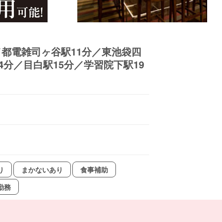
都電雑司ヶ谷駅11分／東池袋四
4分／目白駅15分／学習院下駅19
り
まかないあり
食事補助
勤務