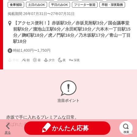
食事補助
土日のみOK
平日のみOK
フリーター歓迎
早朝・深夜勤務
掲載期間 26年07月31日〜27年07月31日
【アクセス便利！】赤坂駅3分／赤坂見附駅3分／国会議事堂
前駅6分／溜池山王駅6分／永田町駅10分／六本木一丁目駅15
分／麹町駅18分／虎ノ門駅16分／乃木坂駅17分／青山一丁目
駅18分
時給1,400円〜1,750円
早朝
朝
昼
夕方
夜
深夜
注目ポイント
赤坂で手に入れるプレミアムな日常。
選ばれた者だけが輝く海外風の空間。
かんたん応募
検索
戻る