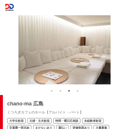
chano-ma 広島
くつろぎカフェのホール【アルバイト・パート】
大学生歓迎
主婦・主夫歓迎
時間・曜日応相談
未経験者歓迎
交通費一部支給
まかないあり
週払い
研修制度あり
大量募集