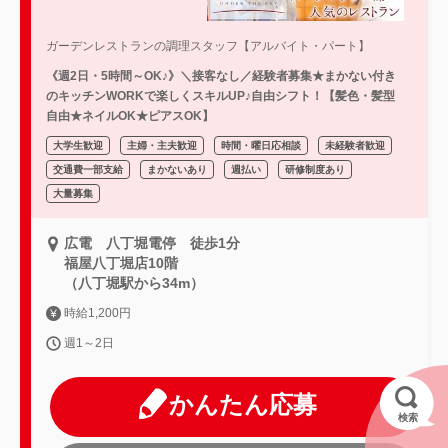
ガーデンレストランの調理スタッフ【アルバイト・パート】
《週2日・5時間～OK♪》＼接客なし／経験者募集★まかない付き
のキッチンWORKで楽しくスキルUP♪自由シフト！【髪色・髪型
自由★ネイルOK★ピアスOK】
大学生歓迎
主婦・主夫歓迎
時間・曜日応相談
未経験者歓迎
交通費一部支給
まかないあり
週払い
研修制度あり
大量募集
広電 八丁堀電停 徒歩1分
福屋八丁堀店10階
（八丁堀駅から34m）
時給1,200円
週1～2日
かんたん応募
検索