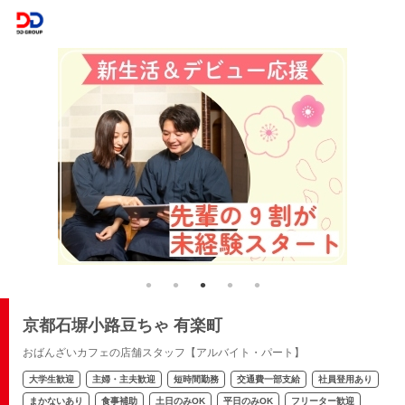
京都石塀小路豆ちゃ 有楽町
おばんざいカフェの店舗スタッフ【アルバイト・パート】
大学生歓迎
主婦・主夫歓迎
短時間勤務
交通費一部支給
社員登用あり
まかないあり
食事補助
土日のみOK
平日のみOK
フリーター歓迎