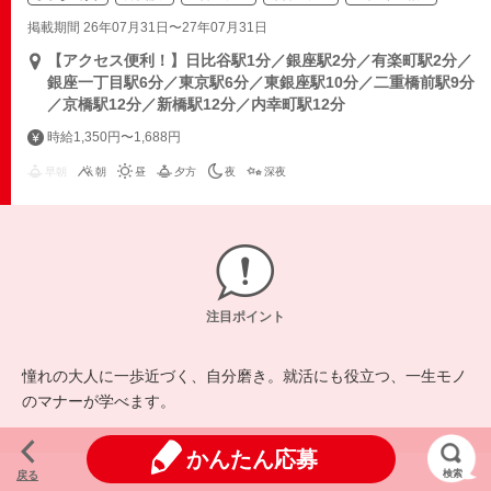
掲載期間 26年07月31日〜27年07月31日
【アクセス便利！】日比谷駅1分／銀座駅2分／有楽町駅2分／
銀座一丁目駅6分／東京駅6分／東銀座駅10分／二重橋前駅9分
／京橋駅12分／新橋駅12分／内幸町駅12分
時給1,350円〜1,688円
早朝
朝
昼
夕方
夜
深夜
注目ポイント
憧れの大人に一歩近づく、自分磨き。就活にも役立つ、一生モノ
のマナーが学べます。
かんたん応募
検索
戻る