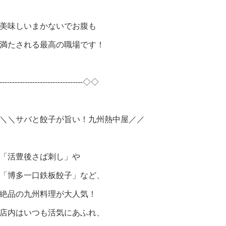
美味しいまかないでお腹も
満たされる最高の職場です！
---------------------------------◇◇
＼＼サバと餃子が旨い！九州熱中屋／／
「活豊後さば刺し」や
「博多一口鉄板餃子」など、
絶品の九州料理が大人気！
店内はいつも活気にあふれ、