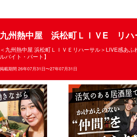
目ポイント
お仕事内容
九州熱中屋 浜松町ＬＩＶE リハ
＜九州熱中屋 浜松町ＬＩＶＥリハーサル＞LIVE感あ
ルバイト・パート】
掲載期間 26年07月31日〜27年07月31日