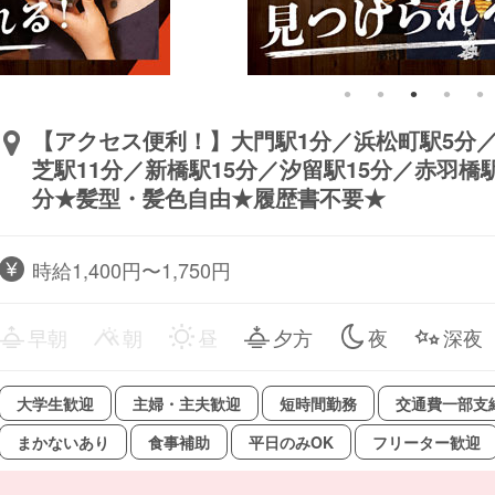
【アクセス便利！】大門駅1分／浜松町駅5分／
芝駅11分／新橋駅15分／汐留駅15分／赤羽橋駅
分★髪型・髪色自由★履歴書不要★
時給1,400円〜1,750円
早朝
朝
昼
夕方
夜
深夜
大学生歓迎
主婦・主夫歓迎
短時間勤務
交通費一部支
まかないあり
食事補助
平日のみOK
フリーター歓迎