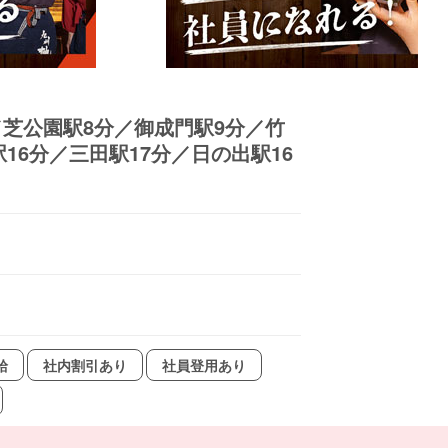
芝公園駅8分／御成門駅9分／竹
16分／三田駅17分／日の出駅16
給
社内割引あり
社員登用あり