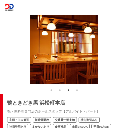
鴨ときどき馬 浜松町本店
鴨・馬料理専門店のホールスタッフ【アルバイト・パート】
主婦・主夫歓迎
短時間勤務
交通費一部支給
社内割引あり
社員登用あり
まかないあり
食事補助
土日のみOK
平日のみOK