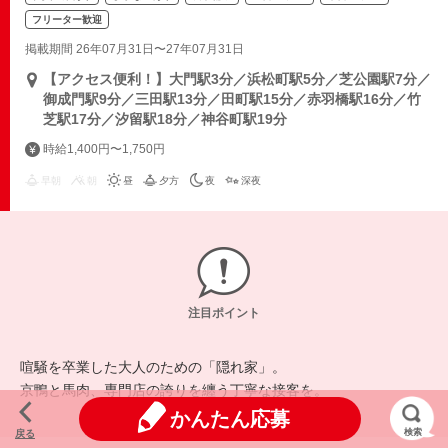
フリーター歓迎
掲載期間 26年07月31日〜27年07月31日
【アクセス便利！】大門駅3分／浜松町駅5分／芝公園駅7分／
御成門駅9分／三田駅13分／田町駅15分／赤羽橋駅16分／竹
芝駅17分／汐留駅18分／神谷町駅19分
時給1,400円〜1,750円
早朝
朝
昼
夕方
夜
深夜
注目ポイント
喧騒を卒業した大人のための「隠れ家」。
京鴨と馬肉、専門店の誇りを纏う丁寧な接客を。
かんたん応募
検索
戻る