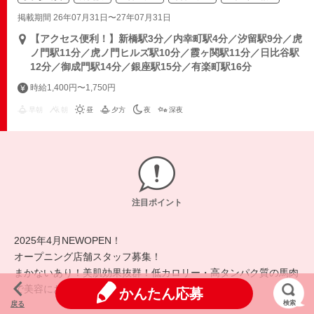
掲載期間 26年07月31日〜27年07月31日
【アクセス便利！】新橋駅3分／内幸町駅4分／汐留駅9分／虎
ノ門駅11分／虎ノ門ヒルズ駅10分／霞ヶ関駅11分／日比谷駅
12分／御成門駅14分／銀座駅15分／有楽町駅16分
時給1,400円〜1,750円
早朝
朝
昼
夕方
夜
深夜
注目ポイント
2025年4月NEWOPEN！
オープニング店舗スタッフ募集！
まかないあり！美肌効果抜群！低カロリー・高タンパク質の馬肉
で美容におすすめ★
かんたん応募
検索
戻る