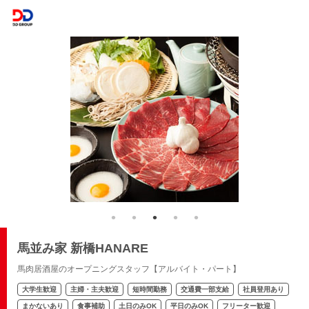
馬並み家 新橋HANARE
馬肉居酒屋のオープニングスタッフ【アルバイト・パート】
大学生歓迎
主婦・主夫歓迎
短時間勤務
交通費一部支給
社員登用あり
まかないあり
食事補助
土日のみOK
平日のみOK
フリーター歓迎