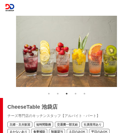
CheeseTable 池袋店
チーズ専門店のキッチンスタッフ【アルバイト・パート】
主婦・主夫歓迎
短時間勤務
交通費一部支給
社員登用あり
まかないあり
食事補助
制服貸与
土日のみOK
平日のみOK