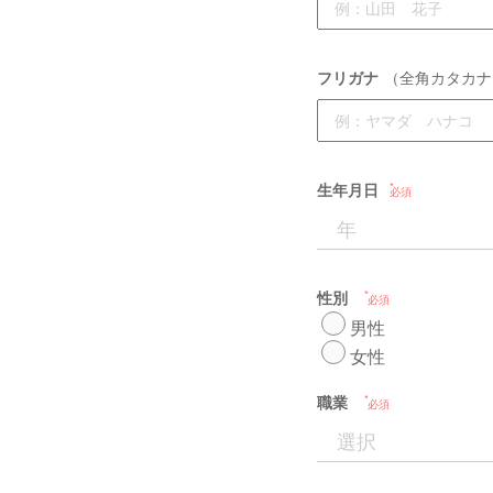
フリガナ
（全角カタカナ
生年月日
必須
性別
必須
男性
女性
職業
必須