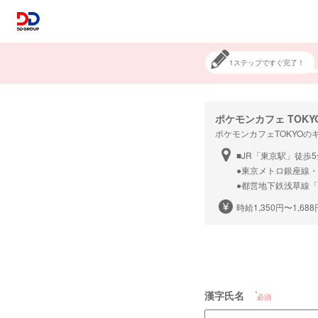
1ステップですぐ完了！
ポケモンカフェ TOKY
ポケモンカフェTOKYO
■JR「東京駅」徒歩5
●東京メトロ銀座線
●都営地下鉄浅草線「
時給1,350円〜1,688
漢字氏名
必須