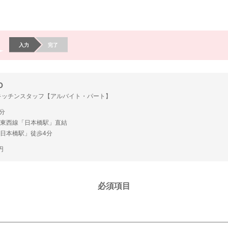
入力
完了
O
のキッチンスタッフ【アルバイト・パート】
分
・東西線「日本橋駅」直結
日本橋駅」徒歩4分
円
必須項目