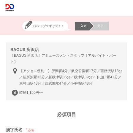
1ステップですぐ完了！
入力
完了
BAGUS 所沢店
【BAGUS 所沢店】アミューズメントスタッフ【アルバイト・パー
ト】
【アクセス便利！】所沢駅4分／航空公園駅17分／西所沢駅18分
／新所沢駅32分／新秋津駅35分／秋津駅39分／下山口駅41分／
東村山駅43分／西武園駅47分／小手指駅48分
時給1,150円〜
必須項目
漢字氏名
必須