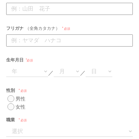
フリガナ
（全角カタカナ）
必須
生年月日
必須
／
／
性別
必須
男性
女性
職業
必須