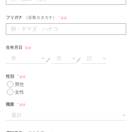
フリガナ
（全角カタカナ）
必須
生年月日
必須
／
／
性別
必須
男性
女性
職業
必須