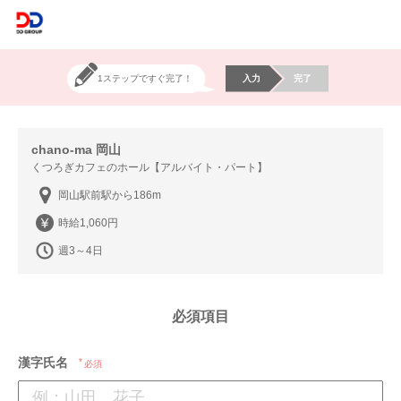
1ステップですぐ完了！
入力
完了
chano-ma 岡山
くつろぎカフェのホール【アルバイト・パート】
岡山駅前駅から186m
時給1,060円
週3～4日
必須項目
漢字氏名
必須