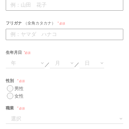
フリガナ
（全角カタカナ）
必須
生年月日
必須
／
／
性別
必須
男性
女性
職業
必須