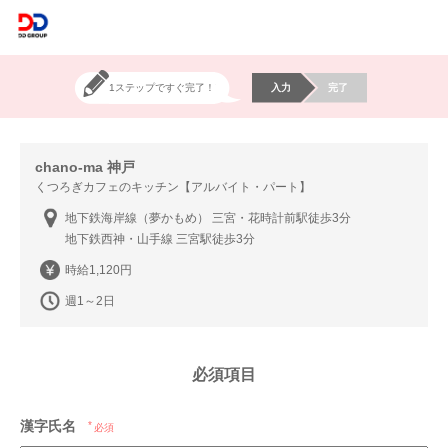
1ステップですぐ完了！
入力
完了
chano-ma 神戸
くつろぎカフェのキッチン【アルバイト・パート】
地下鉄海岸線（夢かもめ） 三宮・花時計前駅徒歩3分
地下鉄西神・山手線 三宮駅徒歩3分
時給1,120円
週1～2日
必須項目
漢字氏名
必須