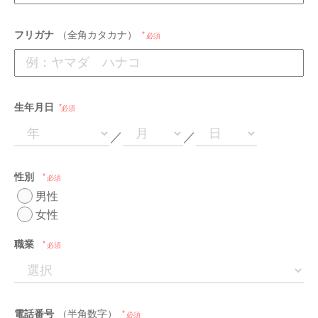
フリガナ
（全角カタカナ）
必須
生年月日
必須
／
／
性別
必須
男性
女性
職業
必須
電話番号
（半角数字）
必須