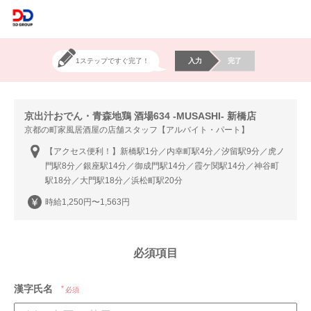
1ステップですぐ完了！
入力
完了
京出汁おでん・青森地鶏 酒場634 -MUSASHI- 新橋店
京都の町家風居酒屋の店舗スタッフ【アルバイト・パート】
【アクセス便利！】新橋駅1分／内幸町駅4分／汐留駅9分／虎ノ
門駅8分／銀座駅14分／御成門駅14分／霞ケ関駅14分／神谷町
駅18分／大門駅18分／浜松町駅20分
時給1,250円〜1,563円
必須項目
漢字氏名
必須