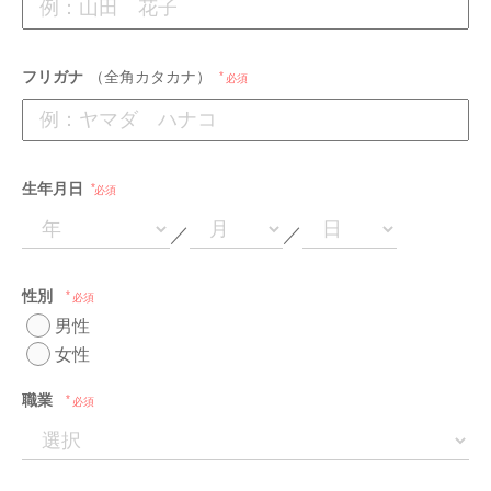
フリガナ
（全角カタカナ）
必須
生年月日
必須
／
／
性別
必須
男性
女性
職業
必須