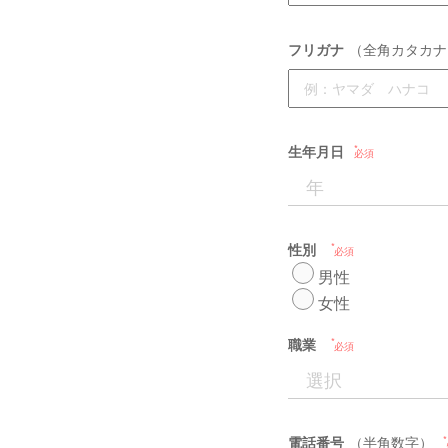
フリガナ
（全角カタカナ
生年月日
必須
性別
必須
男性
女性
職業
必須
電話番号
（半角数字）