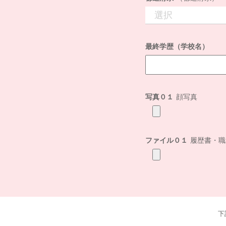
最終学歴（学校名）
写真０１
顔写真
ファイル０１
履歴書・職
下