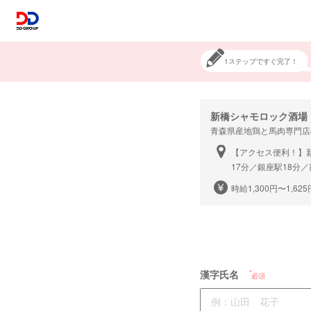
1ステップですぐ完了！
新橋シャモロック酒場
青森県産地鶏と馬肉専門店
【アクセス便利！】新
17分／銀座駅18分／
時給1,300円〜1,625
漢字氏名
必須