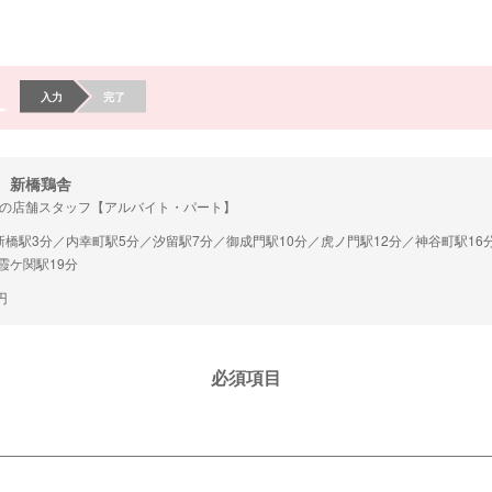
入力
完了
 新橋鶏舎
の店舗スタッフ【アルバイト・パート】
橋駅3分／内幸町駅5分／汐留駅7分／御成門駅10分／虎ノ門駅12分／神谷町駅16
霞ケ関駅19分
円
必須項目